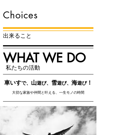
Choices
出来ること
WHAT WE DO
私たちの活動
車いす
山
雪
海
！
で、
遊び、
遊び、
遊び
大切な家族や仲間と叶える、一生モノの時間