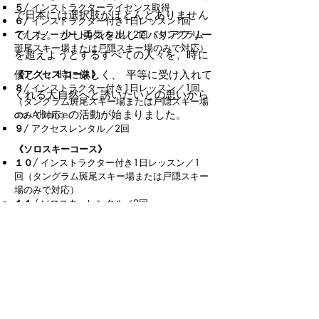
５
/ インストラクターライセンス取得
で日本には選択肢がほとんどありません
６
/ インストラクター付き1日レッスン1回
でした。 少し勇気を出してバリアフリー
７
/ スノーカートレンタル／2回（タングラム
斑尾スキー場または戸隠スキー場のみで対応）
を超えようとするすべての人々を、時に
優しく、時に厳しく、 平等に受け入れて
《アクセス コース》
８
/ インストラクター付き1日レッスン／1回
くれる大自然へと誘いたいとの思いから
（タングラム斑尾スキー場または戸隠スキー場
ata Allianceの活動が始まりました。
のみで対応）
９
/ アクセスレンタル／2回
《ソロ
スキー
コース》
１０
/ インストラクター付き1日レッスン／1
回（タングラム斑尾スキー場または戸隠スキー
場のみで対応）
１１
/ ソロスキーレンタル／2回
《デュアルスキー》
１２
/ デュアルスキー1日コース（斑尾高原全
山コース、または戸隠スキー場）
これら以外に、下記も会員特典として含まれま
す。
学習旅行相談