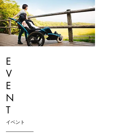
E
V
E
N
T
イベント