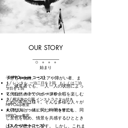
OUR STORY
始まり
《HIPPOcampe コース》
子どもや女性、 シニアや障がい者、ま
１
/ レンタル 一泊二日を２回、もしくは二泊
た、健常者でも、一人一人の状態によっ
３日を１回
て大自然の中でスポーツや余暇を楽しむ
２
/ 陸上・水上ライセンス講習
３
/ 横浜海の公園 インストラクター付き
ための条件は様々。そんな多様な人々が
HIPPOsup教室
大切な人と一緒に同じ時間をすごし、同
４
/ 野尻湖 インストラクター付き野尻湖
HIPPOsup教室
じ景色を眺め、情景を共感するひととき
《スノーカートコース》
は人生を豊かにします。 しかし、これま